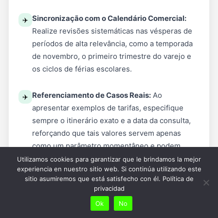
Sincronização com o Calendário Comercial:
✈️
Realize revisões sistemáticas nas vésperas de
períodos de alta relevância, como a temporada
de novembro, o primeiro trimestre do varejo e
os ciclos de férias escolares.
Referenciamento de Casos Reais:
Ao
✈️
apresentar exemplos de tarifas, especifique
sempre o itinerário exato e a data da consulta,
reforçando que tais valores servem apenas
como um parâmetro momentâneo e podem
sofrer flutuações de acordo com a demanda.
Utilizamos cookies para garantizar que le brindamos la mejor
experiencia en nuestro sitio web. Si continúa utilizando este
sitio asumiremos que está satisfecho con él.
Política de
Gestão de Expectativas de Estoque:
Esclareça
✈️
privacidad
que as condições especiais aplicam-se a um
Ok
No
inventário restrito de assentos por voo, não