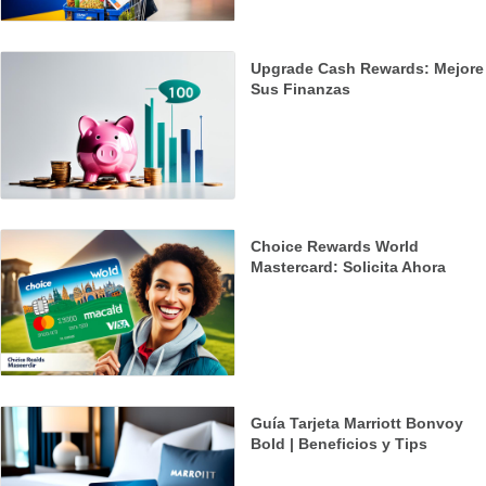
Upgrade Cash Rewards: Mejore
Sus Finanzas
Choice Rewards World
Mastercard: Solicita Ahora
Guía Tarjeta Marriott Bonvoy
Bold | Beneficios y Tips