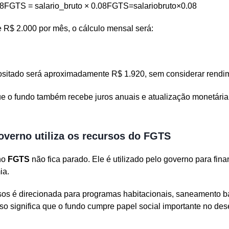
8FGTS = salario_bruto × 0.08FGTS=salariob​ruto×0.08
e R$ 2.000 por mês, o cálculo mensal será:
ositado será aproximadamente R$ 1.920, sem considerar rendi
ue o fundo também recebe juros anuais e atualização monetária
overno utiliza os recursos do FGTS
no
FGTS
não fica parado. Ele é utilizado pelo governo para fina
ia.
sos é direcionada para programas habitacionais, saneamento b
Isso significa que o fundo cumpre papel social importante no de