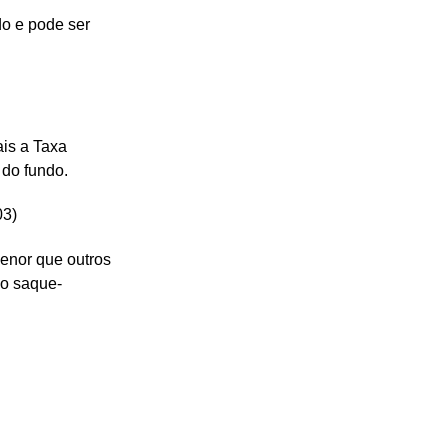
o e pode ser
ais a Taxa
 do fundo.
03)
enor que outros
lo saque-