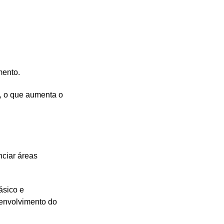
mento.
, o que aumenta o
nciar áreas
ásico e
senvolvimento do