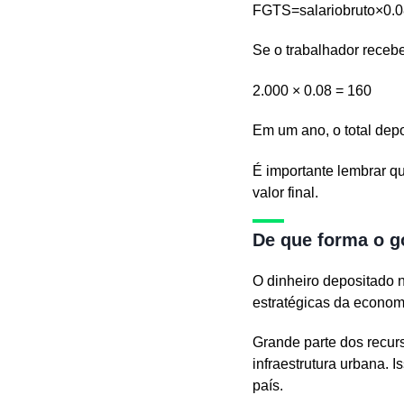
FGTS=salariobruto×0.0
Se o trabalhador receb
2.000 × 0.08 = 160
Em um ano, o total dep
É importante lembrar q
valor final.
De que forma o g
O dinheiro depositado 
estratégicas da econom
Grande parte dos recur
infraestrutura urbana. 
país.