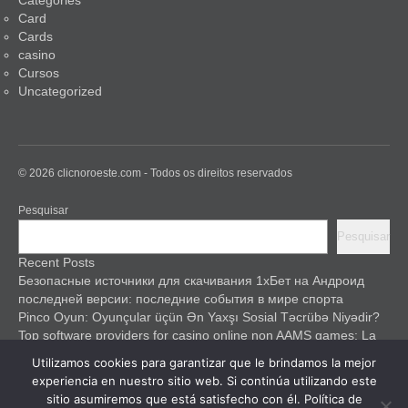
Categories
Card
Cards
casino
Cursos
Uncategorized
© 2026 clicnoroeste.com - Todos os direitos reservados
Pesquisar
Pesquisar
Recent Posts
Безопасные источники для скачивания 1хБет на Андроид
последней версии: последние события в мире спорта
Pinco Oyun: Oyunçular üçün Ən Yaxşı Sosial Təcrübə Niyədir?
Top software providers for casino online non AAMS games: La
mia guida esperta
Utilizamos cookies para garantizar que le brindamos la mejor
Pinco Casino: A Safe Haven for Gamblers
experiencia en nuestro sitio web. Si continúa utilizando este
Pinco Guncel ilə Digər Ağıllı Evlər Texnologiyalarını Müqaysə
sitio asumiremos que está satisfecho con él.
Política de