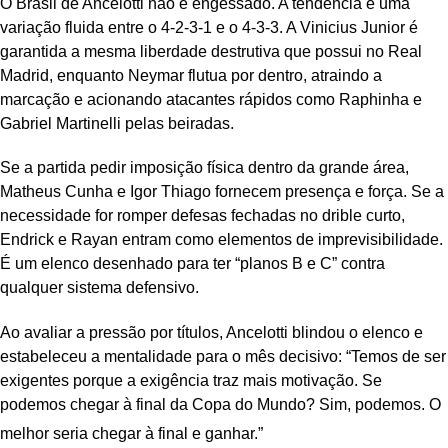
O Brasil de Ancelotti não é engessado. A tendência é uma
variação fluida entre o 4-2-3-1 e o 4-3-3. A Vinicius Junior é
garantida a mesma liberdade destrutiva que possui no Real
Madrid, enquanto Neymar flutua por dentro, atraindo a
marcação e acionando atacantes rápidos como Raphinha e
Gabriel Martinelli pelas beiradas.
Se a partida pedir imposição física dentro da grande área,
Matheus Cunha e Igor Thiago fornecem presença e força. Se a
necessidade for romper defesas fechadas no drible curto,
Endrick e Rayan entram como elementos de imprevisibilidade.
É um elenco desenhado para ter “planos B e C” contra
qualquer sistema defensivo.
Ao avaliar a pressão por títulos, Ancelotti blindou o elenco e
estabeleceu a mentalidade para o mês decisivo:
“Temos de ser
exigentes porque a exigência traz mais motivação. Se
podemos chegar à final da Copa do Mundo? Sim, podemos. O
melhor seria chegar à final e ganhar.”