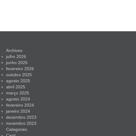
Archives
julho 2026
junho 2026
fevereiro 2026
outubro 2025
agosto 2025
abril 2025
março 2025
agosto 2024
fevereiro 2024
janeiro 2024
dezembro 2023
novembro 2023
Categories
Card