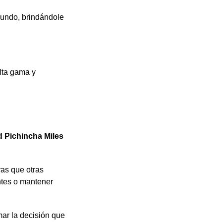
mundo, brindándole
lta gama y
d Pichincha Miles
ras que otras
ntes o mantener
mar la decisión que