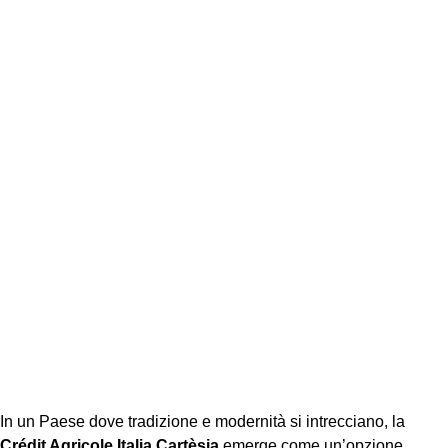
In un Paese dove tradizione e modernità si intrecciano, la
Crédit Agricole Italia Cartèsia
emerge come un’opzione