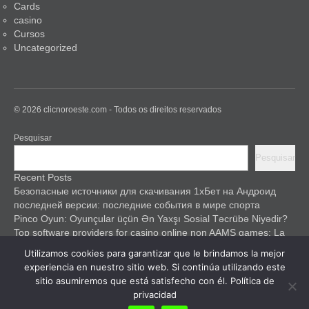
Cards
casino
Cursos
Uncategorized
© 2026 clicnoroeste.com - Todos os direitos reservados
Pesquisar
Pesquisar
Recent Posts
Безопасные источники для скачивания 1хБет на Андроид
последней версии: последние события в мире спорта
Pinco Oyun: Oyunçular üçün Ən Yaxşı Sosial Təcrübə Niyədir?
Top software providers for casino online non AAMS games: La
mia guida esperta
Utilizamos cookies para garantizar que le brindamos la mejor
Pinco Casino: A Safe Haven for Gamblers
experiencia en nuestro sitio web. Si continúa utilizando este
Pinco Guncel ilə Digər Ağıllı Evlər Texnologiyalarını Müqaysə
sitio asumiremos que está satisfecho con él.
Política de
Edərək
privacidad
Recent Comments