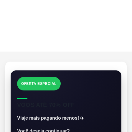
OFERTA ESPECIAL
VOOS ATÉ 70% OFF
Viaje mais pagando menos! ✈️
Você deseja continuar?