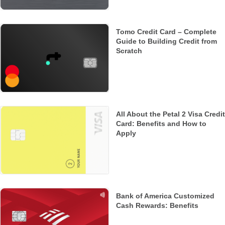
Tomo Credit Card – Complete
Guide to Building Credit from
Scratch
All About the Petal 2 Visa Credit
Card: Benefits and How to
Apply
Bank of America Customized
Cash Rewards: Benefits