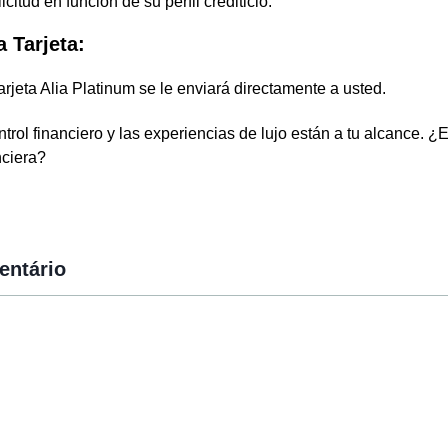
citud en función de su perfil crediticio.
a Tarjeta:
arjeta Alia Platinum se le enviará directamente a usted.
trol financiero y las experiencias de lujo están a tu alcance. ¿E
nciera?
entário