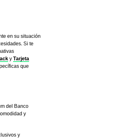
nte en su situación
cesidades. Si te
nativas
lack
y
Tarjeta
pecíficas que
num del Banco
 comodidad y
lusivos y