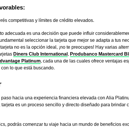
vorables:
erés competitivas y límites de crédito elevados.
édito adecuada es una decisión que puede influir considerableme
 fundamental seleccionar la tarjeta que mejor se adapta a tus ne
arjeta no es la opción ideal, ¡no te preocupes! Hay varias alter
arjetas
Diners Club International
,
Produbanco Mastercard B
dvantage Platinum
, cada una de las cuales ofrece ventajas es
 con lo que está buscando.
r
n paso hacia una experiencia financiera elevada con Alia Plati
a tarjeta es un proceso sencillo y directo diseñado para brindar
ics, podrás comenzar tu viaje hacia un mundo de beneficios exc