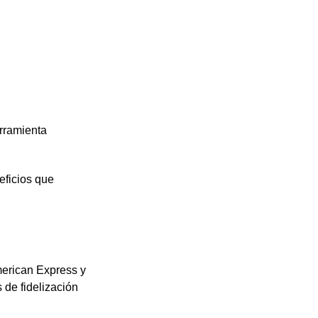
rramienta
eficios que
merican Express y
 de fidelización