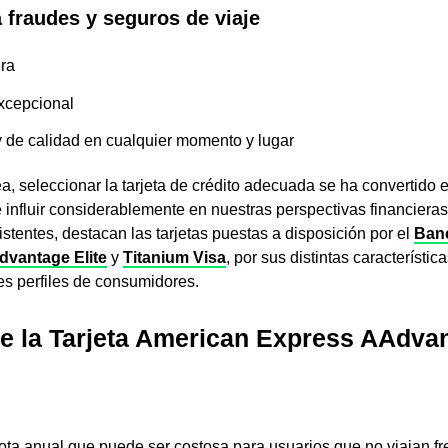
 fraudes y seguros de viaje
era
Excepcional
 y de calidad en cualquier momento y lugar
, seleccionar la tarjeta de crédito adecuada se ha convertido 
influir considerablemente en nuestras perspectivas financieras.
istentes, destacan las tarjetas puestas a disposición por el
Ban
vantage Elite
y
Titanium Visa
, por sus distintas característic
tes perfiles de consumidores.
e la Tarjeta American Express AAdva
ota anual que puede ser costosa para usuarios que no viajan f