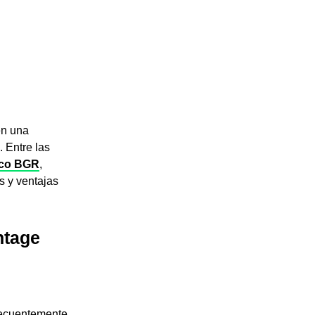
en una
 Entre las
co BGR
,
as y ventajas
ntage
recuentemente.