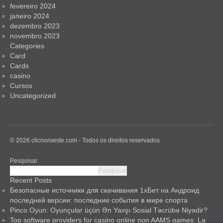
fevereiro 2024
janeiro 2024
dezembro 2023
novembro 2023
Categories
Card
Cards
casino
Cursos
Uncategorized
© 2026 clicnoroeste.com - Todos os direitos reservados
Pesquisar
Pesquisar
Recent Posts
Безопасные источники для скачивания 1хБет на Андроид
последней версии: последние события в мире спорта
Pinco Oyun: Oyunçular üçün Ən Yaxşı Sosial Təcrübə Niyədir?
Top software providers for casino online non AAMS games: La