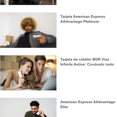
Tarjeta American Express
AAdvantage Platinum
Tarjeta de crédito BGR Visa
Infinite Active: Conócelo todo
American Express AAdvantage
Elite