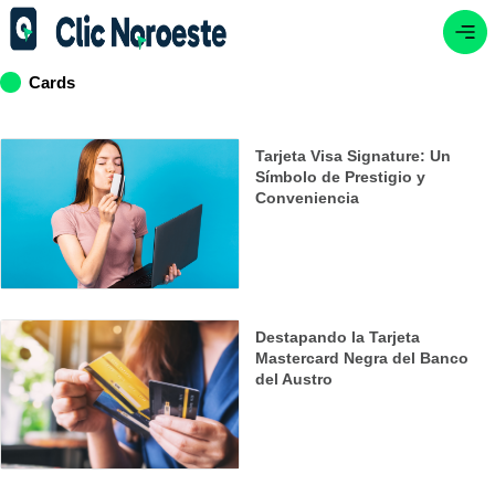
Cards
Tarjeta Visa Signature: Un
Símbolo de Prestigio y
Conveniencia
Destapando la Tarjeta
Mastercard Negra del Banco
del Austro